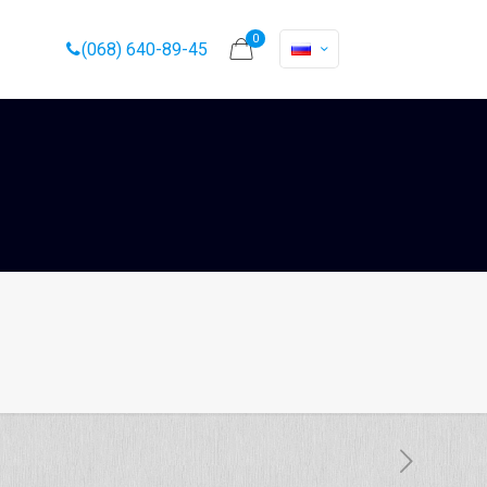
0
(068) 640-89-45