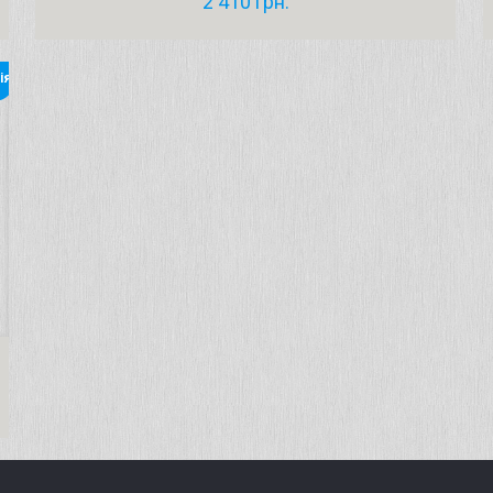
2 410
грн.
ія