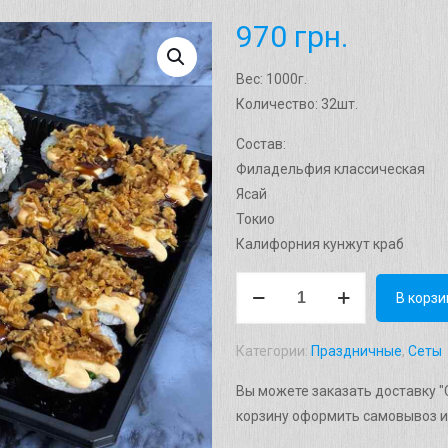
970
грн.
Вес: 1000г.
Количество: 32шт.
Состав:
Филадельфия классическая
Ясай
Токио
Калифорния кунжут краб
Количество
В корзи
товара
Сет
Категории:
Праздничные
,
Сеты
"Токіо"
Вага:
Вы можете заказать доставку "С
1000г.
корзину оформить самовывоз и