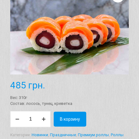
485
грн.
Вес: 310г
Состав: лосось, тунец, креветка
Количество
В корзину
товара
Ролл
"Фиш"
Категории:
Новинки
,
Праздничные
,
Премиум роллы
,
Роллы
Вес: