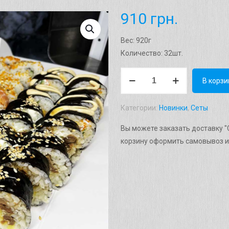
910
грн.
Вес: 920г
Количество: 32шт.
Количество
В корзи
товара
Сет
Категории:
Новинки
,
Сеты
"Лето"
Вес:
Вы можете заказать доставку "С
920г
корзину оформить самовывоз и