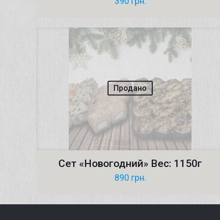
390
грн.
Продано
Сет «Новогодний» Вес: 1150г
890
грн.