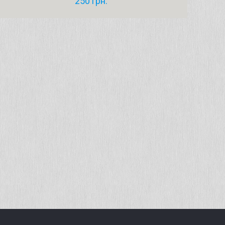
250
грн.