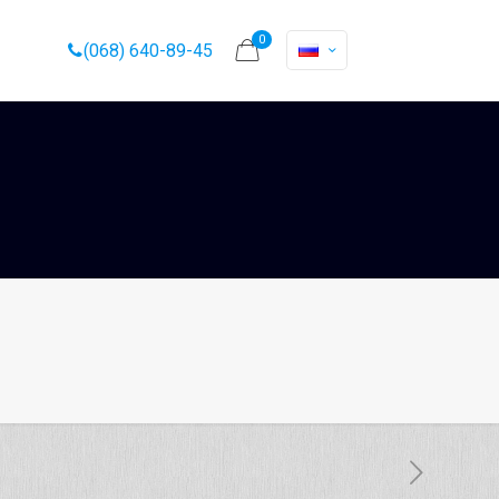
0
(068) 640-89-45