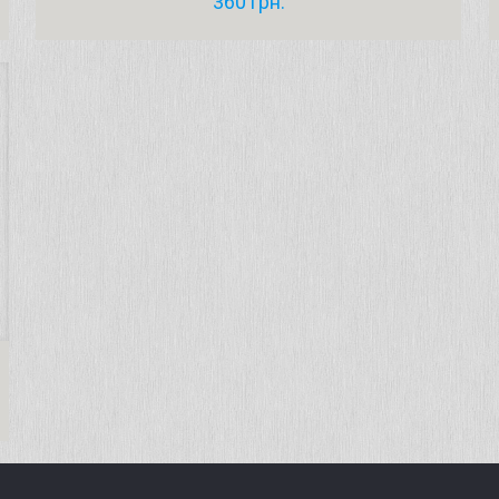
360
грн.