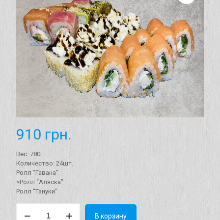
910
грн.
Вес: 780г.
Количество: 24шт.
Ролл “Гавана”
>Ролл “Аляска”
Ролл “Тануки”
Количество
В корзину
товара