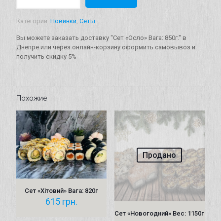
Сет
"Осло"
Категории:
Новинки
,
Сеты
Вага:
850г.
Вы можете заказать доставку "Сет «Осло» Вага: 850г." в
Днепре или через онлайн-корзину оформить самовывоз и
получить скидку 5%
Похожие
Продано
Сет «Хітовий» Вага: 820г
615
грн.
Сет «Новогодний» Вес: 1150г