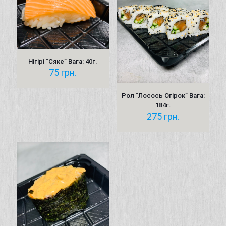
Нігірі “Сяке” Вага: 40г.
75
грн.
Рол “Лосось Огірок” Вага:
184г.
275
грн.