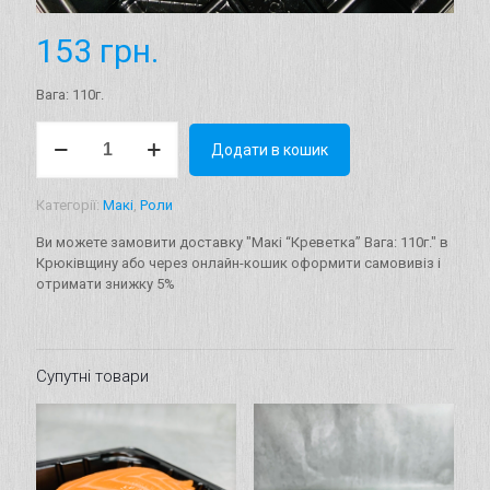
153
грн.
Вага: 110г.
Макі
Додати в кошик
"Креветка"
Вага:
110г.
Категорії:
Макі
,
Роли
кількість
Ви можете замовити доставку "Макі “Креветка” Вага: 110г." в
Крюківщину або через онлайн-кошик оформити самовивіз і
отримати знижку 5%
Супутні товари