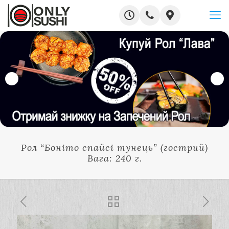
Рол “Боніто спайсі тунець” (гострий)
Вага: 240 г.