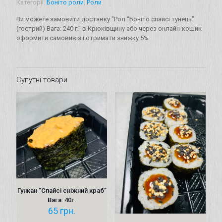
Категорії:
Боніто роли
,
Роли
(гострий)
Вага:
Ви можете замовити доставку "Рол “Боніто спайсі тунець”
240
(гострий) Вага: 240 г." в Крюківщину або через онлайн-кошик
г.
оформити самовивіз і отримати знижку 5%
кількість
Супутні товари
Гункан “Cпайсі сніжний краб”
Вага: 40г.
65
грн.