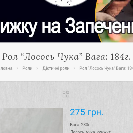
Рол “Лосось Чука” Вага: 184г.
оловна
Роли
Дієтичні роли
Рол “Лосось Чука” Вага: 184
275
грн.
Вага: 230г.
Лосось, чука, кунжут.