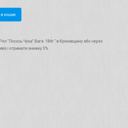
 в кошик
ол “Лосось Чука” Вага: 184г." в Крюківщину або через
віз і отримати знижку 5%