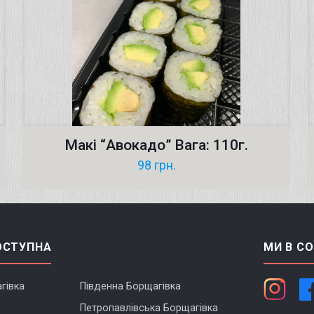
Макі “Авокадо” Вага: 110г.
98
грн.
ОСТУПНА
МИ В С
гівка
Південна Борщагівка
Петропавлівська Борщагівка