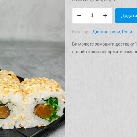
Рол
Додати
"Лосось
Чука"
Категорії:
Дієтичні роли
,
Роли
Вага:
184г.
Ви можете замовити доставку "Р
кількість
онлайн-кошик оформити самови