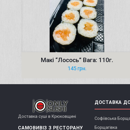
Макі “Лосось” Вага: 110г.
145
грн.
ДОСТАВКА Д
Доставка суші в Крюковщині
Софіївська Борща
САМОВИВІЗ З РЕСТОРАНУ
Борщагівка