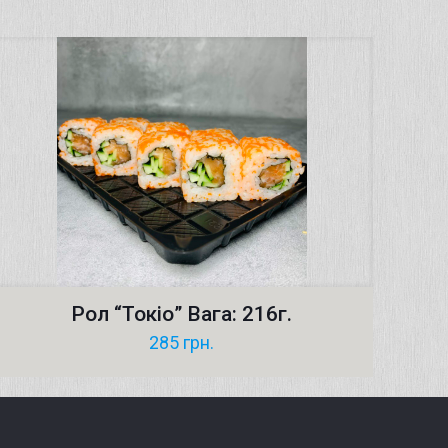
Рол “Токіо” Вага: 216г.
285
грн.