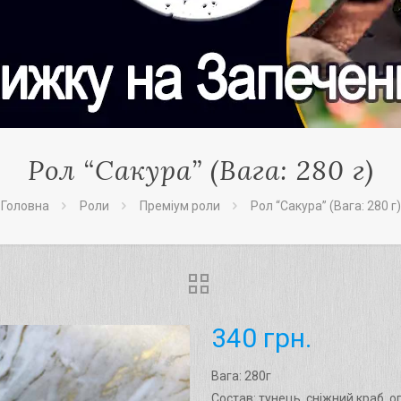
Рол “Сакура” (Вага: 280 г)
Головна
Роли
Преміум роли
Рол “Сакура” (Вага: 280 г)
340
грн.
Вага: 280г
Состав: тунець, сніжний краб, о