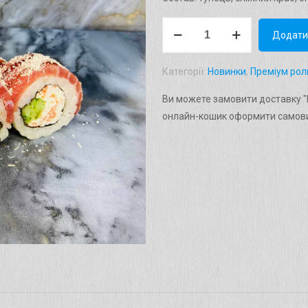
Рол
Додати
"Сакура"
(Вага:
Категорії:
Новинки
,
Преміум рол
280
г)
Ви можете замовити доставку "Р
кількість
онлайн-кошик оформити самови