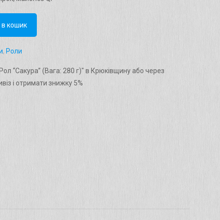
 в кошик
и
,
Роли
ол “Сакура” (Вага: 280 г)" в Крюківщину або через
віз і отримати знижку 5%