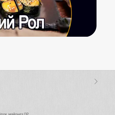
гірок, майонез QP