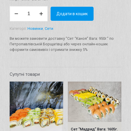
Сет
Додати в кошик
"Каноя"
Вага:
950г.
Категорії:
Новинки
,
Сети
кількість
Ви можете замовити доставку "Сет “Каноя” Вага: 950г." по
Петропавлівській Борщагівці або через онлайн-кошик
оформити самовивіз і отримати знижку 5%
Супутні товари
Сет “Мадрид” Вага: 1605г.