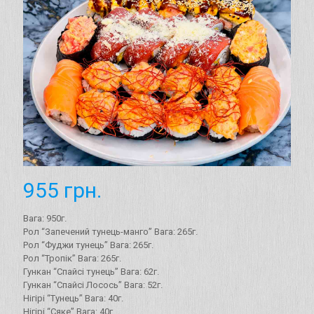
955
грн.
Вага: 950г.
Рол “Запечений тунець-манго” Вага: 265г.
Рол “Фуджи тунець” Вага: 265г.
Рол “Тропік” Вага: 265г.
Гункан “Cпайсі тунець” Вага: 62г.
Гункан “Спайсі Лосось” Вага: 52г.
Нігірі “Тунець” Вага: 40г.
Нігірі “Сяке” Вага: 40г.