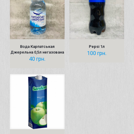
Вода Карпатськая
Pepsi 1л
Джерельна 0,5л негазована
100
грн.
40
грн.