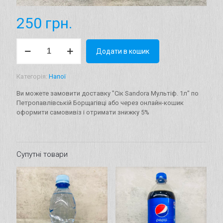
250
грн.
Сік
Додати в кошик
Sandora
Мультіф.
1л
Категорія:
Напої
кількість
Ви можете замовити доставку "Сік Sandora Мультіф. 1л" по
Петропавлівській Борщагівці або через онлайн-кошик
оформити самовивіз і отримати знижку 5%
Супутні товари