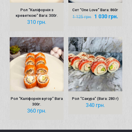
Рол “Каліфорнія з
Сет “One Love” Вага: 860г
Оригінальна
Пото
креветкою” Вага: 300г.
1 030
грн.
1 125
грн.
ціна:
ціна:
310
грн.
1 125 грн..
1 030 
Рол “Каліфорнія вугор” Вага
Рол “Сакура” (Вага: 280 г)
300г.
340
грн.
360
грн.