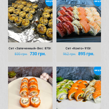
акція
акція
Сет «Запеченный» Вес: 870г.
Сет «Конго» 910г.
Первоначальная
Текущая
Первоначальн
Текущ
730
грн.
895
грн.
830
грн.
962
грн.
цена
цена:
цена
цена:
составляла
730 грн..
составляла
895 грн
830 грн..
962 грн..
акція