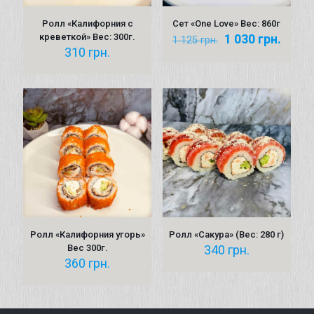
Ролл «Калифорния с
Сет «One Love» Вес: 860г
Первоначальна
Теку
креветкой» Вес: 300г.
1 030
грн.
1 125
грн.
цена
цена:
310
грн.
составляла
1 030 
1 125 грн..
Ролл «Калифорния угорь»
Ролл «Сакура» (Вес: 280 г)
Вес 300г.
340
грн.
360
грн.