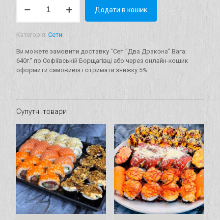
Сет
Додати в кошик
"Два
Дракона"
Вага:
Категорія:
Сети
640г.
кількість
Ви можете замовити доставку "Сет “Два Дракона” Вага:
640г." по Софіївській Борщагівці або через онлайн-кошик
оформити самовивіз і отримати знижку 5%
Супутні товари