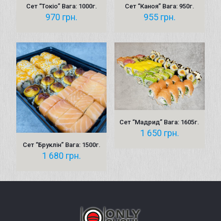
Сет “Токіо” Вага: 1000г.
Сет “Каноя” Вага: 950г.
970
грн.
955
грн.
Сет “Мадрид” Вага: 1605г.
1 650
грн.
Сет “Бруклін” Вага: 1500г.
1 680
грн.