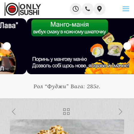
Рол “Фуджи” Вага: 285г.