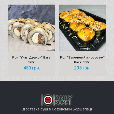
Рол “Унагі Дракон” Вага:
Рол “Запечений з лососем”
320г.
Вага: 300г.
450
грн.
295
грн.
Доставка суші в Софіївській Борщагівці