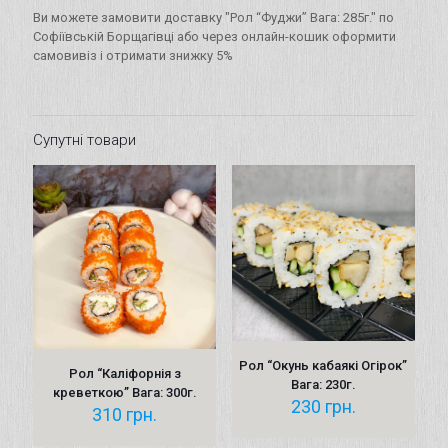
Ви можете замовити доставку "Рол “Фуджи” Вага: 285г." по
Софіївській Борщагівці або через онлайн-кошик оформити
самовивіз і отримати знижку 5%
Супутні товари
Рол “Окунь кабаякі Огірок”
Рол “Каліфорнія з
Вага: 230г.
креветкою” Вага: 300г.
230
грн.
310
грн.