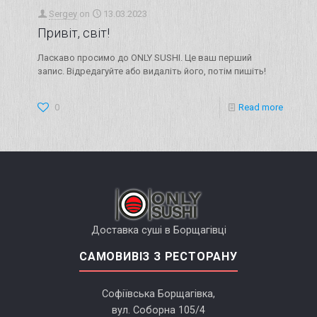
Sergey
on
13.03.2023
Привіт, світ!
Ласкаво просимо до ONLY SUSHI. Це ваш перший
запис. Відредагуйте або видаліть його, потім пишіть!
0
Read more
Доставка суші в Борщагівці
САМОВИВІЗ З РЕСТОРАНУ
Софіївська Борщагівка,
вул. Соборна 105/4