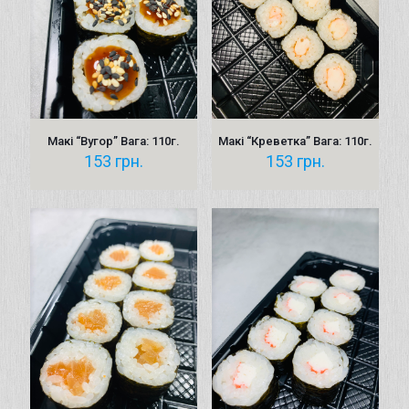
Макі “Вугор” Вага: 110г.
Макі “Креветка” Вага: 110г.
153
грн.
153
грн.