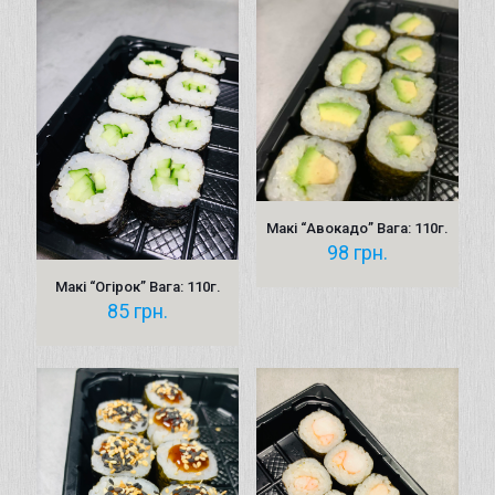
Макі “Авокадо” Вага: 110г.
98
грн.
Макі “Oгірок” Вага: 110г.
85
грн.