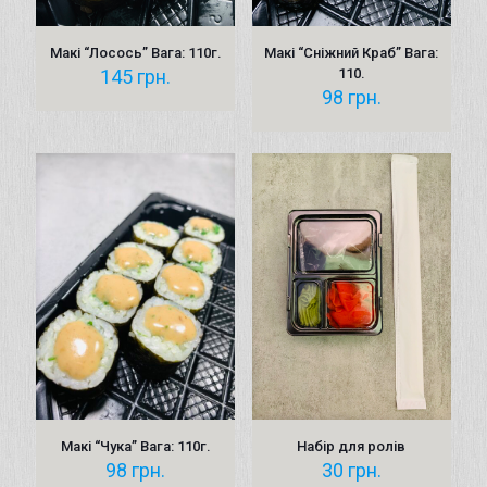
Макі “Лосось” Вага: 110г.
Макі “Сніжний Краб” Вага:
145
грн.
110.
98
грн.
Макі “Чука” Вага: 110г.
Набір для ролів
98
грн.
30
грн.