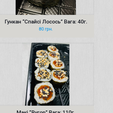
Гункан “Спайсі Лосось” Вага: 40г.
80
грн.
Макі “Вугор” Вага: 110г.