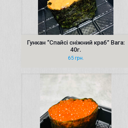
Гункан “Cпайсі сніжний краб” Вага:
40г.
65
грн.