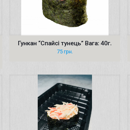
Гункан “Cпайсі тунець” Вага: 40г.
75
грн.