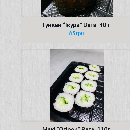
Гункан “Ікура” Вага: 40 г.
85
грн.
Макі “Oгірок” Вага: 110г.