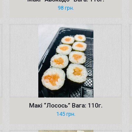
98
грн.
Макі “Лосось” Вага: 110г.
145
грн.