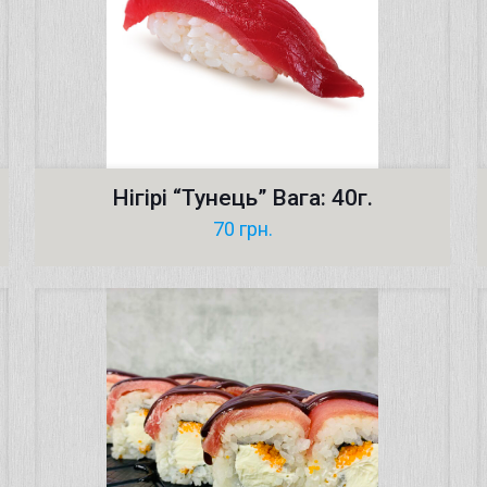
Нігірі “Тунець” Вага: 40г.
70
грн.