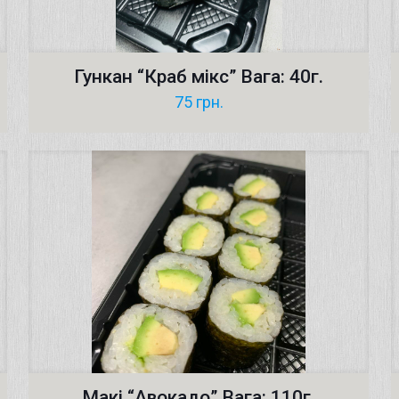
Гункан “Краб мікс” Вага: 40г.
75
грн.
Макі “Авокадо” Вага: 110г.