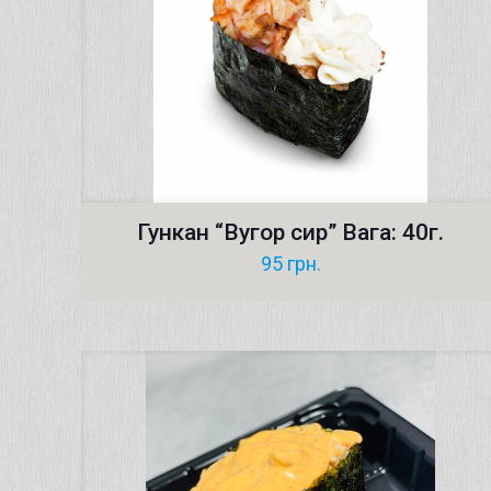
Гункан “Bугор сир” Вага: 40г.
95
грн.