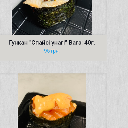
Гункан “Cпайсі унагi” Вага: 40г.
95
грн.