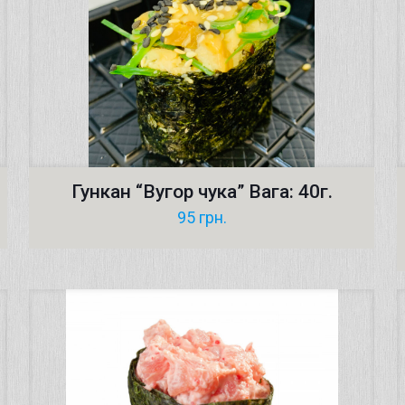
Гункан “Bугор чука” Вага: 40г.
95
грн.