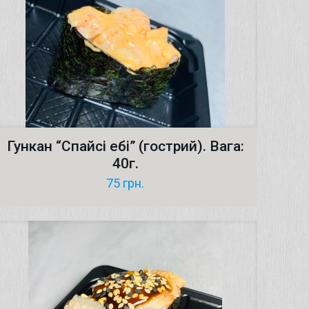
Гункан “Cпайсі ебі” (гострий). Вага:
40г.
75
грн.