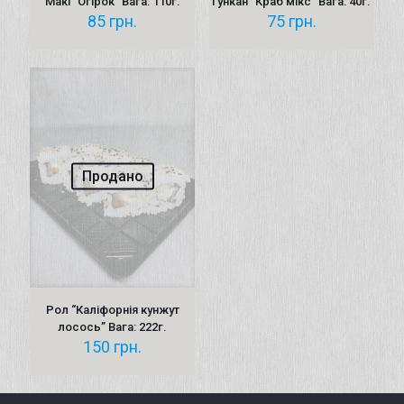
Макі “Oгірок” Вага: 110г.
Гункан “Краб мікс” Вага: 40г.
85
грн.
75
грн.
Продано
Рол “Каліфорнія кунжут
лосось” Вага: 222г.
150
грн.