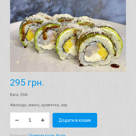
295
грн.
Вага: 260г.
Авокадо, манго, креветка, сир.
Рол
Додати в кошик
"Маямі"
Вага:
260г.
Категорії:
Преміум роли
,
Роли