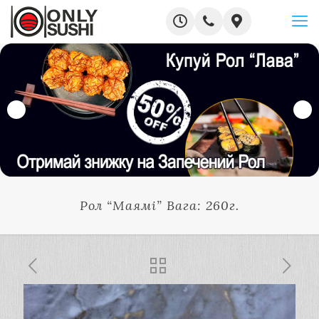
Рол “Маямі” Вага: 260г.