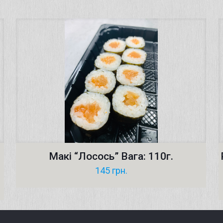
Макі “Лосось” Вага: 110г.
145
грн.