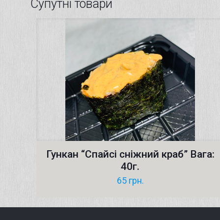
Супутні товари
Гункан “Cпайсі сніжний краб” Вага:
40г.
65
грн.