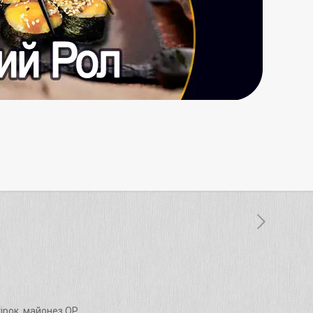
гірок, майонез QP