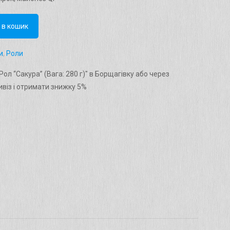
 в кошик
и
,
Роли
ол “Сакура” (Вага: 280 г)" в Борщагівку або через
віз і отримати знижку 5%