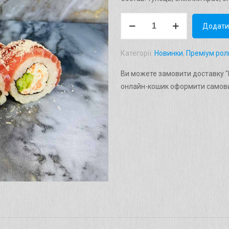
Рол
Додати
"Сакура"
(Вага:
Категорії:
Новинки
,
Преміум рол
280
г)
Ви можете замовити доставку "Р
кількість
онлайн-кошик оформити самови