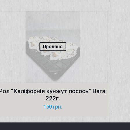
Продано
Рол “Каліфорнія кунжут лосось” Вага:
222г.
150
грн.