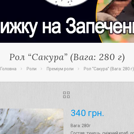
Рол “Сакура” (Вага: 280 г)
Головна
Роли
Преміум роли
Рол “Сакура” (Вага: 280 г)
340
грн.
Вага: 280г
Состав: тунець, сніжний краб, о