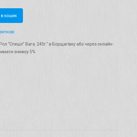
 в кошик
вяткові
ол “Спешл” Вага: 245г." в Борщагівку або через онлайн-
римати знижку 5%