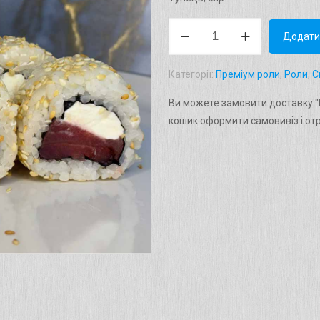
Рол
Додати
"Спешл"
Вага:
Категорії:
Преміум роли
,
Роли
,
С
245г.
кількість
Ви можете замовити доставку "Р
кошик оформити самовивіз і от