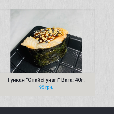
Гункан “Cпайсі унагi” Вага: 40г.
95
грн.