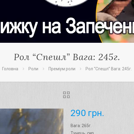
Рол “Спешл” Вага: 245г.
Головна
Роли
Преміум роли
Рол “Спешл” Вага: 245г.
290
грн.
Вага: 265г.
Тунець, сир.