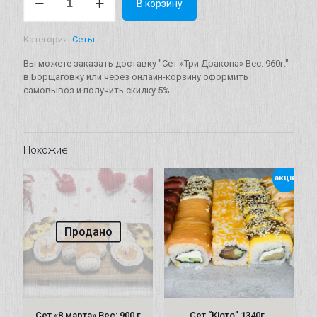
В корзину
товара
Сет
"Три
Категория:
Сеты
Дракона"
Вес:
Вы можете заказать доставку "Сет «Три Дракона» Вес: 960г."
960г.
в Борщаговку или через онлайн-корзину оформить
самовывоз и получить скидку 5%
Похожие
акція
Продано
Сет «8 марта» Вес: 900 г
Сет “Кіото” 1340г.