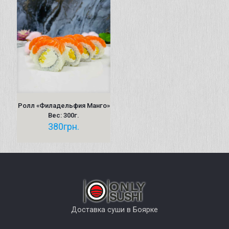
Ролл «Филадельфия Манго»
Вес: 300г.
380
грн.
Доставка суши в Боярке