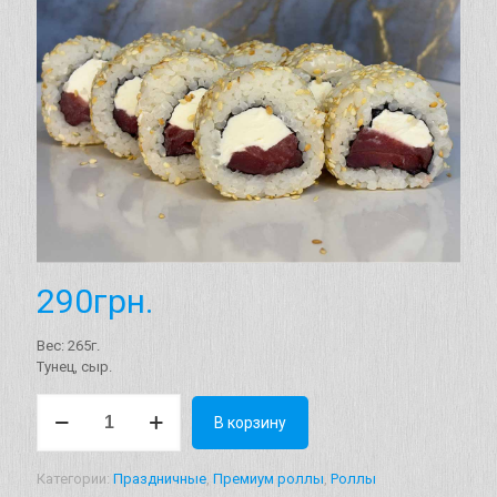
290
грн.
Вес: 265г.
Тунец, сыр.
Количество
В корзину
товара
Рол
"Спешл"
Категории:
Праздничные
,
Премиум роллы
,
Роллы
Вага: