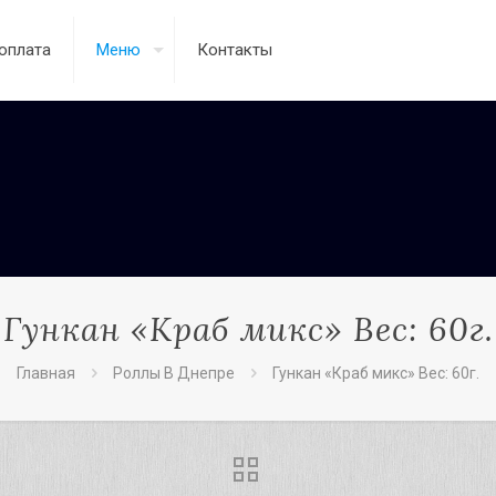
оплата
Меню
Контакты
Гункан «Краб микс» Вес: 60г.
Главная
Роллы В Днепре
Гункан «Краб микс» Вес: 60г.