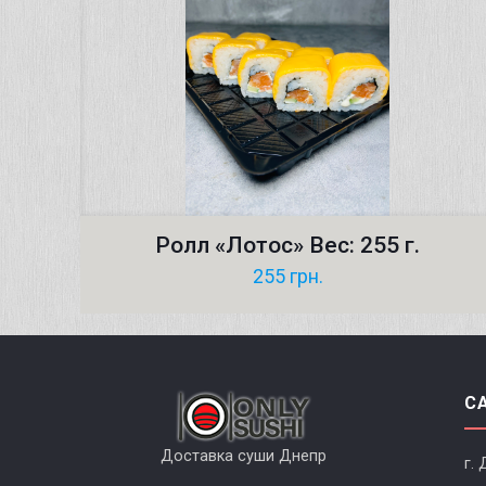
Ролл «Лотос» Вес: 255 г.
255
грн.
С
Доставка суши Днепр
г. 