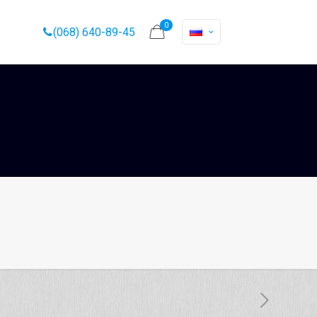
0
(068) 640-89-45