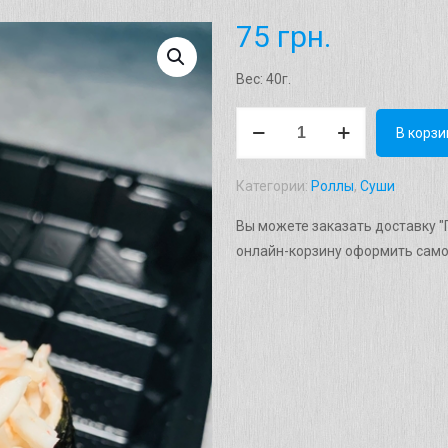
75
грн.
Вес: 40г.
Количество
В корзи
товара
Гункан
Категории:
Роллы
,
Суши
"Краб
микс"
Вы можете заказать доставку "Г
Вес:
онлайн-корзину оформить само
60г.