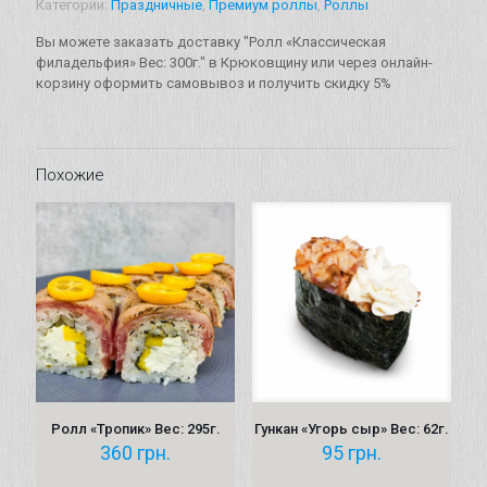
Категории:
Праздничные
,
Премиум роллы
,
Роллы
филадельфия"
Вес:
Вы можете заказать доставку "Ролл «Классическая
300г.
филадельфия» Вес: 300г." в Крюковщину или через онлайн-
корзину оформить самовывоз и получить скидку 5%
Похожие
Ролл «Тропик» Вес: 295г.
Гункан «Угорь сыр» Вес: 62г.
360
грн.
95
грн.