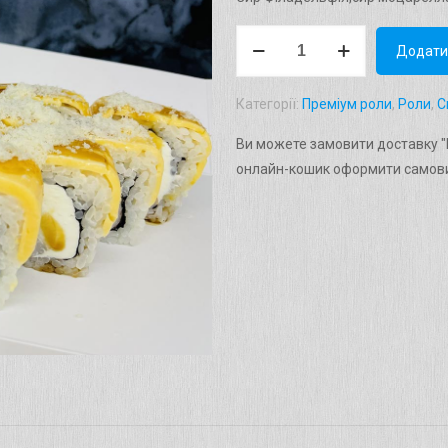
Рол
Додати
"Білий
Дракон"
Категорії:
Преміум роли
,
Роли
,
С
Вага:
310г.
Ви можете замовити доставку "Р
кількість
онлайн-кошик оформити самови