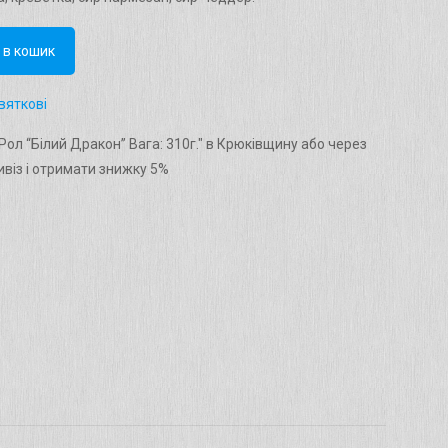
 в кошик
вяткові
ол “Білий Дракон” Вага: 310г." в Крюківщину або через
віз і отримати знижку 5%