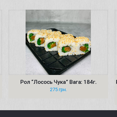
Рол “Лосось Чука” Вага: 184г.
275
грн.