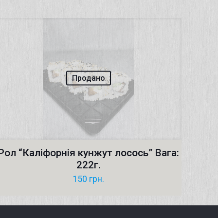
Продано
Рол “Каліфорнія кунжут лосось” Вага:
222г.
150
грн.