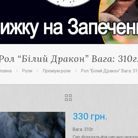
Рол “Білий Дракон” Вага: 310г
ловна
Роли
Преміум роли
Рол “Білий Дракон” Вага: 31
330
грн.
Вага: 310г.
Cир Філадельфія,сир моцарелла