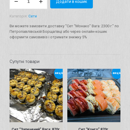
Додати в кошик
“Монако”
Вага:
2300
Категорія:
Сети
г.
кількість
Ви можете замовити доставку "Сет “Монако” Вага: 2300 г." по
Петропавлівській Борщагівці або через онлайн-кошик
оформити самовивіз і отримати знижку 5%
Супутні товари
акція
акція
Сет “Запечений” Вага: 870г.
Сет “Конго” 870г.