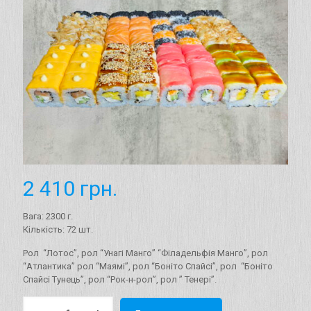
2 410
грн.
Вага: 2300 г.
Кількість: 72 шт.
Рол “Лотос”, рол “Унагі Манго” “Філадельфія Манго”, рол
“Атлантика” рол “Маямі”, рол “Боніто Спайсі”, рол “Боніто
Спайсі Тунець”, рол “Рок-н-рол”, рол ” Тенері”.
Сет