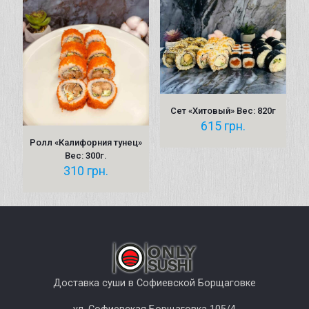
Сет «Хитовый» Вес: 820г
615
грн.
Ролл «Калифорния тунец»
Вес: 300г.
310
грн.
Доставка суши в Софиевской Борщаговке