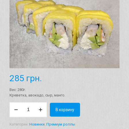
285
грн.
Вес: 280г.
Креветка, авокадо, сыр, манго.
Количество
В корзину
товара
Ролл
"Марокко"
Категории:
Новинки
,
Премиум роллы
Вес: