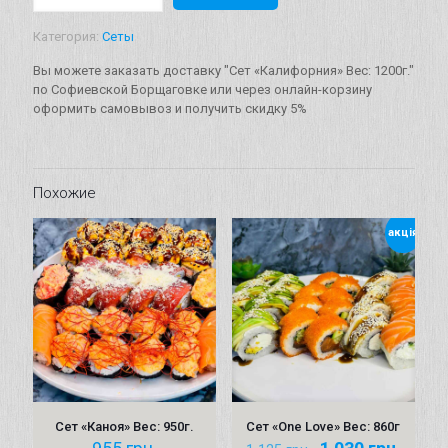
Сет
"Калифорния"
Категория:
Сеты
Вес:
1200г.
Вы можете заказать доставку "Сет «Калифорния» Вес: 1200г."
по Софиевской Борщаговке или через онлайн-корзину
оформить самовывоз и получить скидку 5%
Похожие
акція
Сет «Каноя» Вес: 950г.
Сет «One Love» Вес: 860г
Первоначальна
Теку