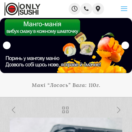
Макі “Лосось” Вага: 110г.