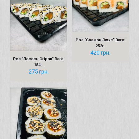
Рол “Салмон Люкс” Вага:
252г.
420
грн.
Рол “Лосось Огірок” Вага:
184г.
275
грн.