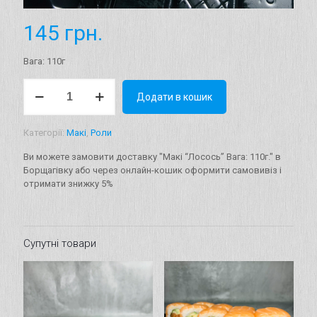
145
грн.
Вага: 110г
Макі
Додати в кошик
"Лосось"
Вага:
110г.
Категорії:
Макі
,
Роли
кількість
Ви можете замовити доставку "Макі “Лосось” Вага: 110г." в
Борщагівку або через онлайн-кошик оформити самовивіз і
отримати знижку 5%
Супутні товари