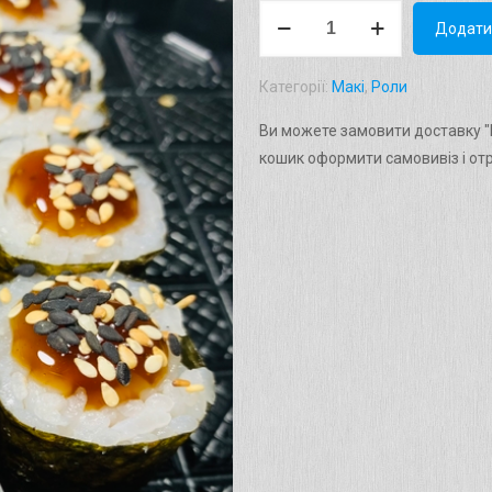
Макі
Додати
"Вугор"
Вага:
Категорії:
Макі
,
Роли
110г.
кількість
Ви можете замовити доставку "М
кошик оформити самовивіз і от