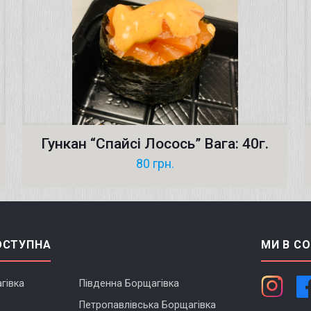
Гункан “Спайсі Лосось” Вага: 40г.
80
грн.
ОСТУПНА
МИ В С
гівка
Південна Борщагівка
Петропавлівська Борщагівка