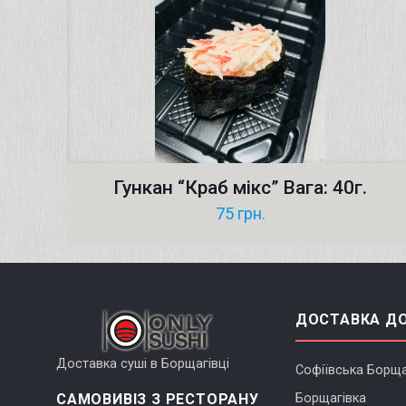
Гункан “Краб мікс” Вага: 40г.
75
грн.
ДОСТАВКА Д
Доставка суші в Борщагівці
Софіївська Борща
САМОВИВІЗ З РЕСТОРАНУ
Борщагівка