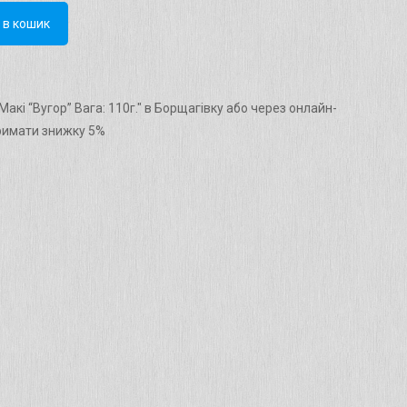
 в кошик
акі “Вугор” Вага: 110г." в Борщагівку або через онлайн-
римати знижку 5%