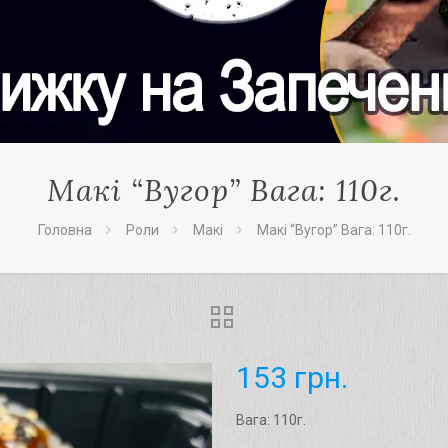
Макі “Вугор” Вага: 110г.
Головна
Роли
Макі
Макі “Вугор” Вага: 110г.
153
грн.
Вага: 110г.