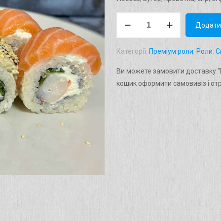
Рол
Додати
"Ф'южн"
Вага:
Категорії:
Преміум роли
,
Роли
,
С
285г.
кількість
Ви можете замовити доставку "Р
кошик оформити самовивіз і от