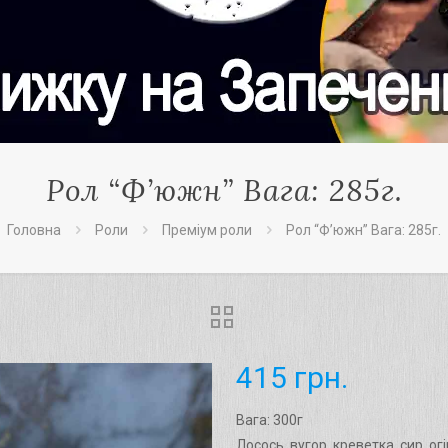
Рол “Ф’южн” Вага: 285г.
Головна
Роли
Преміум роли
Рол “Ф’южн” Вага: 285г.
415
грн.
Вага: 300г
Лосось, вугор, креветка, сир, огі