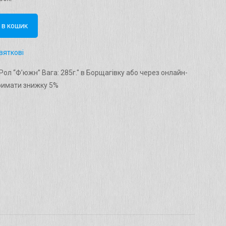
 в кошик
вяткові
ол “Ф’южн” Вага: 285г." в Борщагівку або через онлайн-
римати знижку 5%