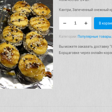
830 грн.
Кантри, Запеченный снежный кр
Количество
В корзи
товара
Сет
Категории:
Популярные товары
"Запеченный"
Вес:
Вы можете заказать доставку "
870г.
Борщаговке через онлайн-корзи