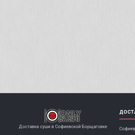
ДОСТ
Доставка суши в Софиевской Борщаговке
Софиев