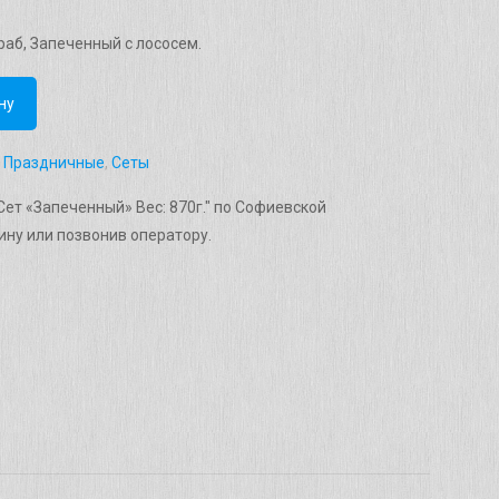
.
аб, Запеченный с лососем.
ну
,
Праздничные
,
Сеты
Сет «Запеченный» Вес: 870г." по Софиевской
ну или позвонив оператору.