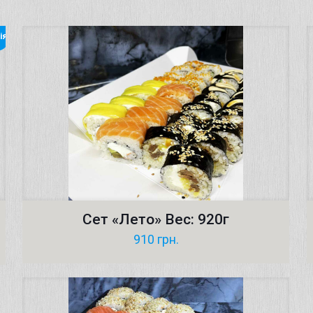
ія
Сет «Лето» Вес: 920г
910
грн.