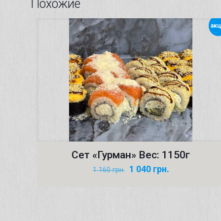
Похожие
акц
Сет «Гурман» Вес: 1150г
Первоначальная
Текущая
1 040
грн.
1 160
грн.
цена
цена:
составляла
1 040 грн..
1 160 грн..