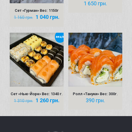
1 650
грн.
Сет «Гурман» Вес: 1150г
Первоначальная
Текущая
1 040
грн.
1 160
грн.
цена
цена:
составляла
1 040 грн..
1 160 грн..
акція
Сет «Нью-Йорк» Вес: 1340 г.
Ролл «Тануки» Вес: 300г.
Первоначальная
Текущая
1 260
грн.
390
грн.
1 310
грн.
цена
цена:
составляла
1 260 грн..
1 310 грн..