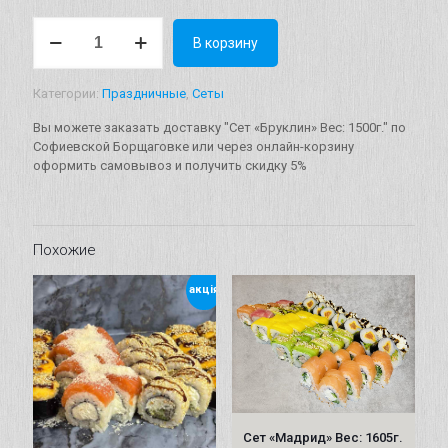
Количество
В корзину
товара
Сет
"Бруклин"
Категории:
Праздничные
,
Сеты
Вес:
1500г.
Вы можете заказать доставку "Сет «Бруклин» Вес: 1500г." по
Софиевской Борщаговке или через онлайн-корзину
оформить самовывоз и получить скидку 5%
Похожие
акція
Сет «Мадрид» Вес: 1605г.